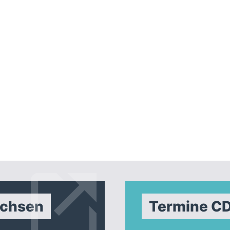
achsen
Termine C