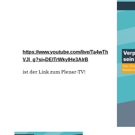
https://www.youtube.com/live/Ta4wTh
VJl_g?si=DElTrWkylHe3AlrB
ist der Link zum Plenar-TV!