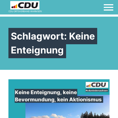
CDU ORTSVERBAND WARMSEN
Schlagwort:
Keine
Enteignung